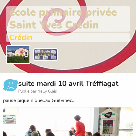
école primaire privée
Saint Yves Crédin
Crédin
suite mardi 10 avril Tréffiagat
10
Avr.
Publié par Nelly Glais
pause pique nique..au Guilvinec...