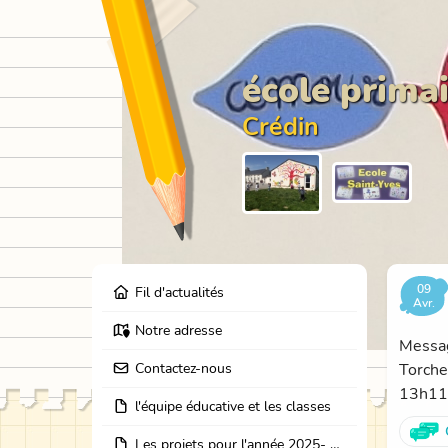
école primai
Crédin
09
Fil d'actualités
Avr.
Notre adresse
Messag
Contactez-nous
Torche
13h11.
l'équipe éducative et les classes
Les projets pour l'année 2025- 2026: école dehors, journées partage des classes, et coopération avec les résidents de l'EHPAD