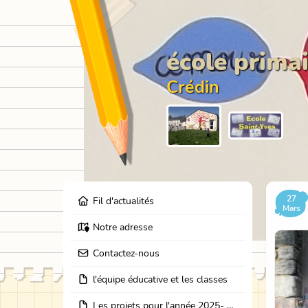
école primai
Crédin
27
Fil d'actualités
Mars
Notre adresse
Contactez-nous
l'équipe éducative et les classes
Les projets pour l'année 2025- 2026: école dehors, journées partage des classes, et coopération avec les résidents de l'EHPAD