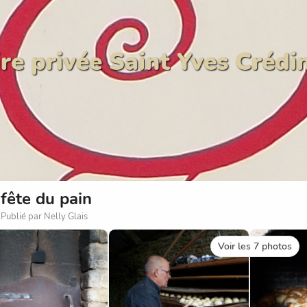
re privée Saint Yves Crédi
fête du pain
Publié par Nelly Glais
Voir les 7 photos