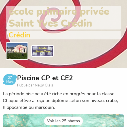
école primaire privée
Saint Yves Crédin
Crédin
Piscine CP et CE2
27
Mars
Publié par Nelly Glais
La période piscine a été riche en progrès pour la classe.
Chaque élève a reçu un diplôme selon son niveau: crabe,
hippocampe ou marsouin.
Voir les 25 photos