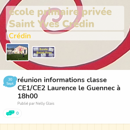
école primaire privée
Saint Yves Crédin
Crédin
réunion informations classe
30
Sept.
CE1/CE2 Laurence le Guennec à
18h00
Publié par Nelly Glais
0