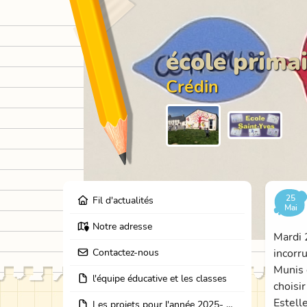
école primai
Crédin
25
Fil d'actualités
Mai
Notre adresse
Mardi 
Contactez-nous
incorr
Munis d
l'équipe éducative et les classes
choisi
Estelle
Les projets pour l'année 2025- 2026: école dehors, journées partage des classes, et coopération avec les résidents de l'EHPAD