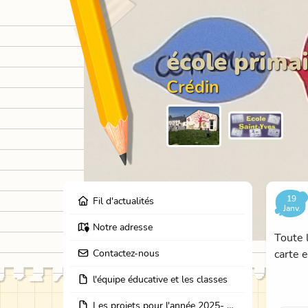
école primai
Crédin
19
Fil d'actualités
Janv.
Notre adresse
Toute 
Contactez-nous
carte e
l'équipe éducative et les classes
Les projets pour l'année 2025- 2026: école dehors, journées partage des classes, et coopération avec les résidents de l'EHPAD