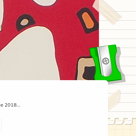
n
ée 2018...