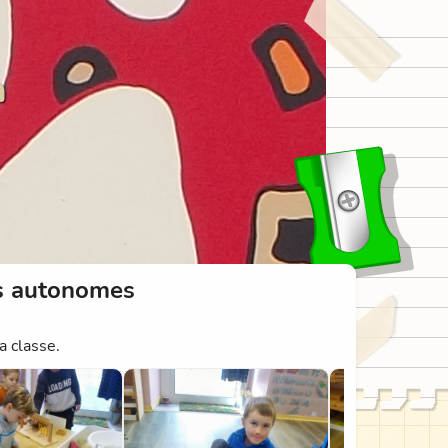
n
tés autonomes
a classe.