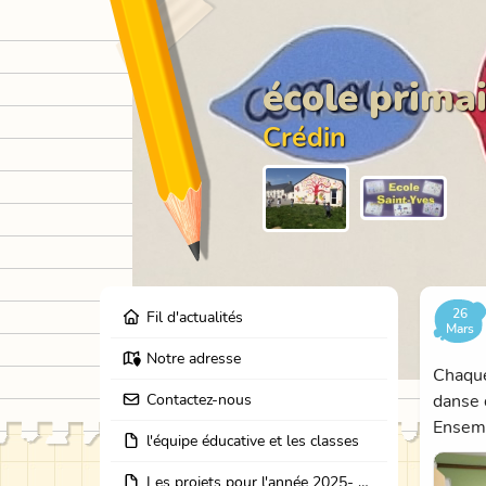
école primai
Crédin
26
Fil d'actualités
Mars
Notre adresse
Chaque
Contactez-nous
danse 
Ensemb
l'équipe éducative et les classes
Les projets pour l'année 2025- 2026: école dehors, journées partage des classes, et coopération avec les résidents de l'EHPAD