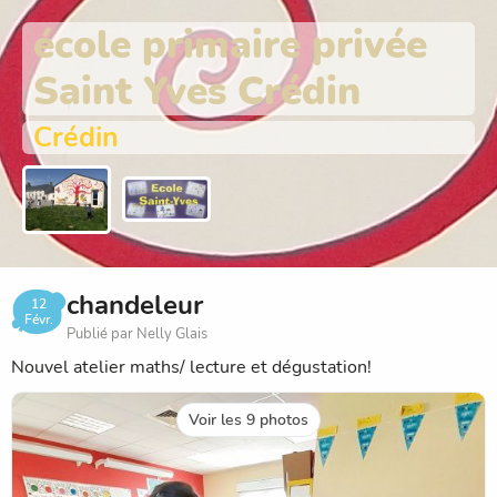
école primaire privée
Saint Yves Crédin
Crédin
chandeleur
12
Févr.
Publié par Nelly Glais
Nouvel atelier maths/ lecture et dégustation!
Voir les 9 photos