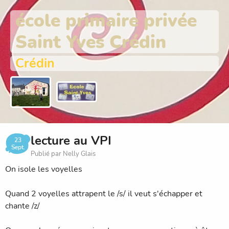
école primaire privée
Saint Yves Crédin
Crédin
lecture au VPI
23
Sept.
Publié par Nelly Glais
On isole les voyelles
Quand 2 voyelles attrapent le /s/ il veut s'échapper et
chante /z/