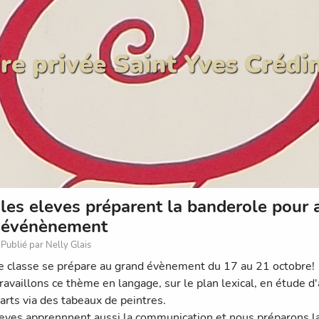
re privée Saint Yves Crédi
les eleves préparent la banderole pour 
événènement
Publié par Nelly Glais
 classe se prépare au grand évènement du 17 au 21 octobre!
ravaillons ce thème en langage, sur le plan lexical, en étude d'
 arts via des tabeaux de peintres.
eves apprennnent aussi la communication et nous préparons la 