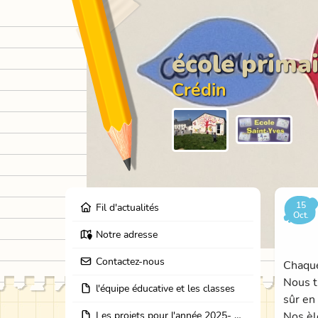
école primai
Crédin
15
Fil d'actualités
Oct.
Notre adresse
Contactez-nous
Chaque
Nous t
l'équipe éducative et les classes
sûr en
Les projets pour l'année 2025- 2026: école dehors, journées partage des classes, et coopération avec les résidents de l'EHPAD
Nos èl