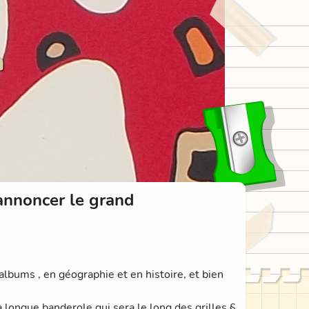
n
annoncer le grand
albums , en géographie et en histoire, et bien
longue banderole qui sera le long des grilles §