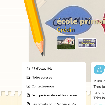
école primai
Crédin
24
Fil d'actualités
Juin
Notre adresse
Jeudi 
Contactez-nous
Très jo
Ils on
l'équipe éducative et les classes
Très b
Les projets pour l'année 2025- 2026: école dehors, journées partage des classes, et coopération avec les résidents de l'EHPAD