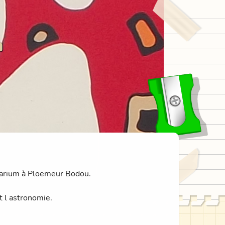
n
nétarium à Ploemeur Bodou.
t l astronomie.