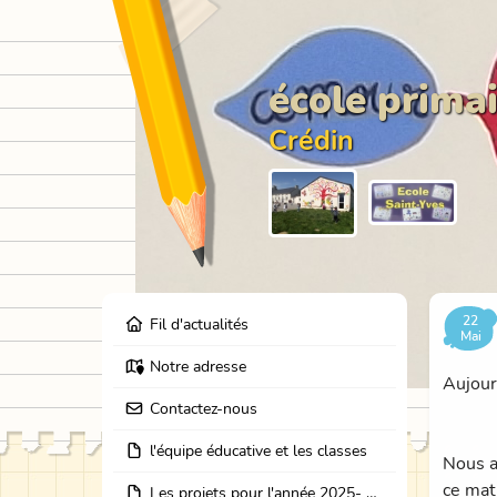
école primai
Crédin
22
Fil d'actualités
Mai
Notre adresse
Aujour
Contactez-nous
l'équipe éducative et les classes
Nous a
ce mat
Les projets pour l'année 2025- 2026: école dehors, journées partage des classes, et coopération avec les résidents de l'EHPAD