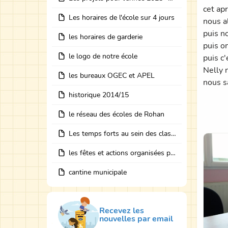
cet ap
Les horaires de l'école sur 4 jours
nous al
puis no
les horaires de garderie
puis o
le logo de notre école
puis c
Nelly n
les bureaux OGEC et APEL
nous s
historique 2014/15
le réseau des écoles de Rohan
Les temps forts au sein des classes avec des intervenants
les fêtes et actions organisées par les bureaux
cantine municipale
Recevez les
nouvelles par email