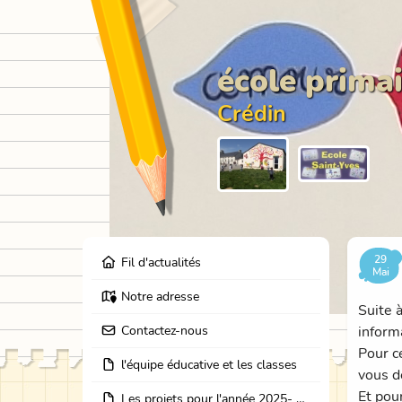
école primai
Crédin
29
Fil d'actualités
Mai
Notre adresse
Suite 
Contactez-nous
inform
Pour c
l'équipe éducative et les classes
vous d
Et pour
Les projets pour l'année 2025- 2026: école dehors, journées partage des classes, et coopération avec les résidents de l'EHPAD