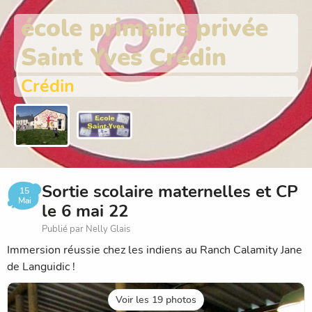
école primaire privée
Saint Yves Crédin
Crédin
Sortie scolaire maternelles et CP
15
Mai
le 6 mai 22
Publié par Nelly Glais
Immersion réussie chez les indiens au Ranch Calamity Jane
de Languidic !
Voir les 19 photos