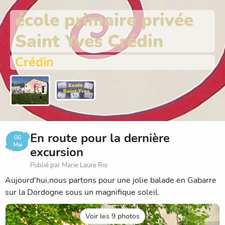
école primaire privée
Saint Yves Crédin
Crédin
En route pour la dernière
06
Mai
excursion
Publié par Marie Laure Rio
Aujourd'hui,nous partons pour une jolie balade en Gabarre
sur la Dordogne sous un magnifique soleil.
Voir les 9 photos