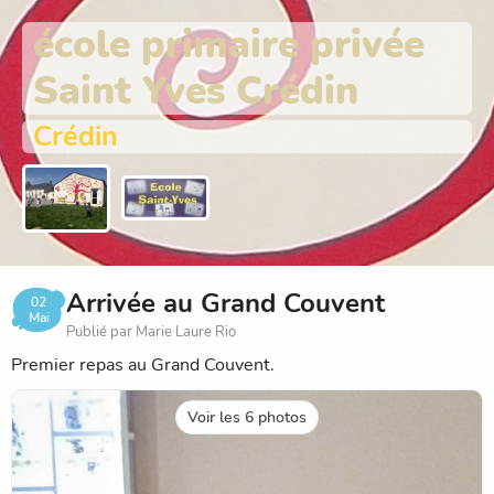
école primaire privée
Saint Yves Crédin
Crédin
Arrivée au Grand Couvent
02
Mai
Publié par Marie Laure Rio
Premier repas au Grand Couvent.
Voir les 6 photos