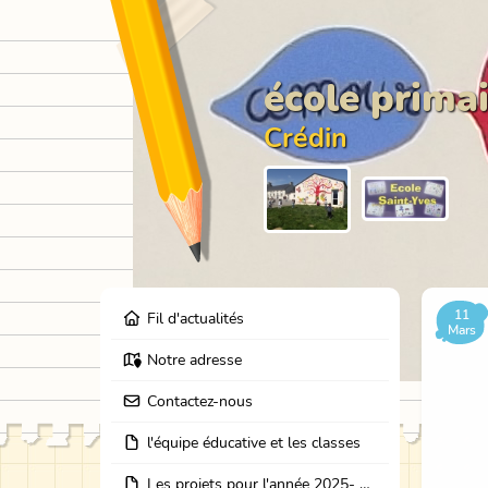
école primai
Crédin
11
Fil d'actualités
Mars
Notre adresse
Contactez-nous
l'équipe éducative et les classes
Les projets pour l'année 2025- 2026: école dehors, journées partage des classes, et coopération avec les résidents de l'EHPAD