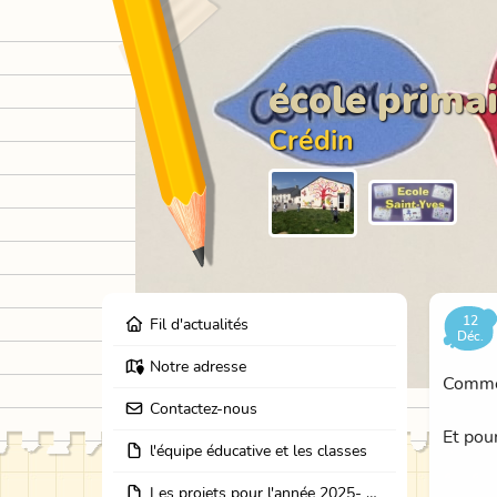
école primai
Crédin
12
Fil d'actualités
Déc.
Notre adresse
Comme 
Contactez-nous
Et pou
l'équipe éducative et les classes
Les projets pour l'année 2025- 2026: école dehors, journées partage des classes, et coopération avec les résidents de l'EHPAD