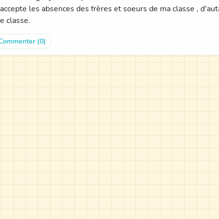
'accepte les absences des frères et soeurs de ma classe , d'a
e classe.
Commenter (0)