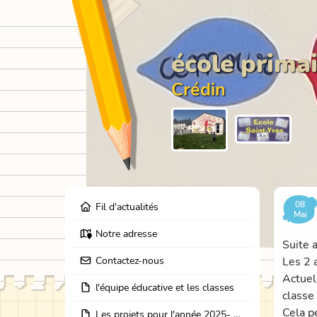
école primai
Crédin
08
Fil d'actualités
Mai
Notre adresse
Suite 
Contactez-nous
Les 2 
Actuel
l'équipe éducative et les classes
classe
Cela p
Les projets pour l'année 2025- 2026: école dehors, journées partage des classes, et coopération avec les résidents de l'EHPAD