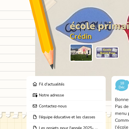
école primai
Crédin
18
Fil d'actualités
Déc.
Notre adresse
Bonnes
Contactez-nous
Pas de
menu p
l'équipe éducative et les classes
Comme 
l'école
Les projets pour l'année 2025- 2026: école dehors, journées partage des classes, et coopération avec les résidents de l'EHPAD