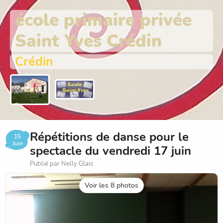
école primaire privée
Saint Yves Crédin
Crédin
Répétitions de danse pour le
15
Juin
spectacle du vendredi 17 juin
Publié par Nelly Glais
Voir les 8 photos