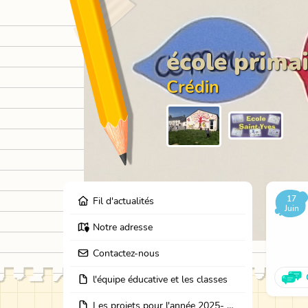
école primai
Crédin
17
Fil d'actualités
Juin
Notre adresse
Contactez-nous
l'équipe éducative et les classes
Les projets pour l'année 2025- 2026: école dehors, journées partage des classes, et coopération avec les résidents de l'EHPAD