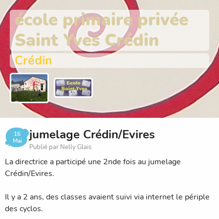
école primaire privée
Saint Yves Crédin
Crédin
jumelage Crédin/Evires
16
Mai
Publié par Nelly Glais
La directrice a participé une 2nde fois au jumelage
Crédin/Evires.
Il y a 2 ans, des classes avaient suivi via internet le périple
des cyclos.