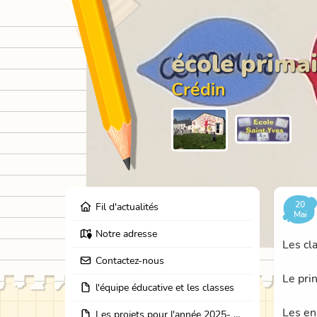
école primai
Crédin
20
Fil d'actualités
Mai
Notre adresse
Les cla
Contactez-nous
Le prin
l'équipe éducative et les classes
Les enj
Les projets pour l'année 2025- 2026: école dehors, journées partage des classes, et coopération avec les résidents de l'EHPAD