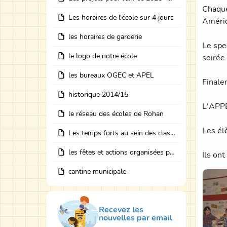
Chaque
Les horaires de l'école sur 4 jours
Amériq
les horaires de garderie
Le spec
le logo de notre école
soirée
les bureaux OGEC et APEL
Finale
historique 2014/15
L'APPE
le réseau des écoles de Rohan
Les él
Les temps forts au sein des classes avec des intervenants
les fêtes et actions organisées par les bureaux
Ils on
cantine municipale
Recevez les
nouvelles par email