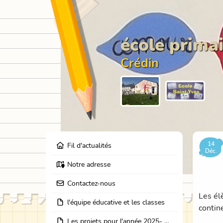
école primai
Crédin
14
Fil d'actualités
Déc.
Notre adresse
Contactez-nous
Les él
l'équipe éducative et les classes
contin
Les projets pour l'année 2025- 2026: école dehors, journées partage des classes, et coopération avec les résidents de l'EHPAD