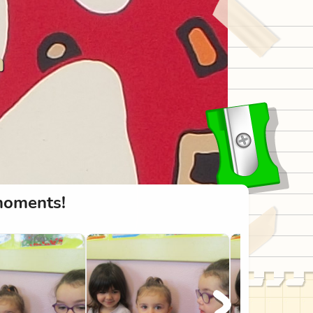
n
moments!