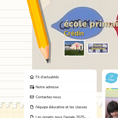
école primai
Crédin
27
Fil d'actualités
Févr.
Notre adresse
Contactez-nous
l'équipe éducative et les classes
Les projets pour l'année 2025- 2026: école dehors, journées partage des classes, et coopération avec les résidents de l'EHPAD