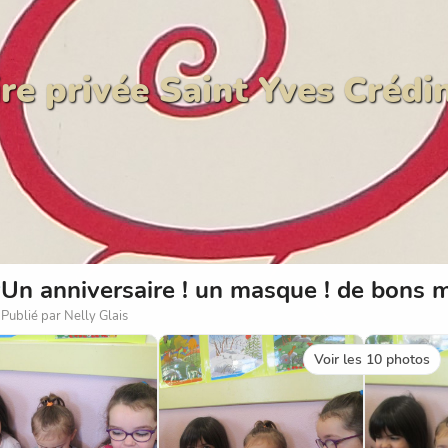
re privée Saint Yves Crédi
Un anniversaire ! un masque ! de bons 
Publié par Nelly Glais
Voir les 10 photos