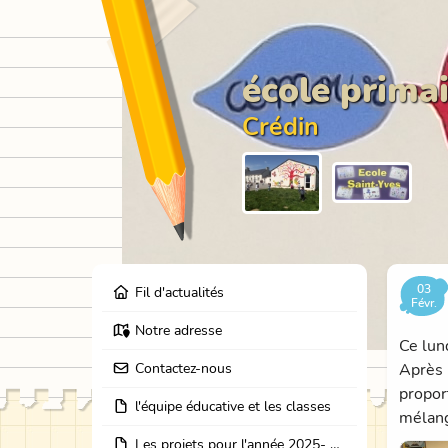
école primai
Crédin
03
Fil d'actualités
Févr.
Notre adresse
Ce lun
Contactez-nous
Après u
propor
l'équipe éducative et les classes
mélang
Les projets pour l'année 2025- 2026: école dehors, journées partage des classes, et coopération avec les résidents de l'EHPAD