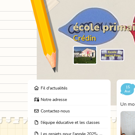
école primai
Crédin
15
Fil d'actualités
Avr.
Notre adresse
Un mom
Contactez-nous
l'équipe éducative et les classes
Les projets pour l'année 2025- 2026: école dehors, journées partage des classes, et coopération avec les résidents de l'EHPAD