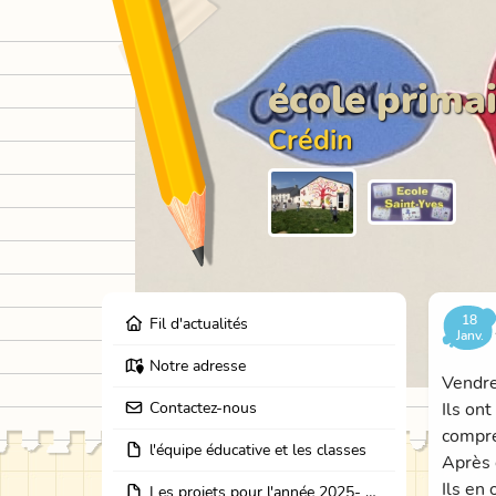
école primai
Crédin
18
Fil d'actualités
Janv.
Notre adresse
Vendre
Contactez-nous
Ils ont
compré
l'équipe éducative et les classes
Après 
Ils en
Les projets pour l'année 2025- 2026: école dehors, journées partage des classes, et coopération avec les résidents de l'EHPAD