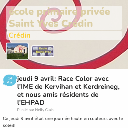
école primaire privée
Saint Yves Crédin
Crédin
jeudi 9 avril: Race Color avec
14
Avr.
l'IME de Kervihan et Kerdreineg,
et nous amis résidents de
l'EHPAD
Publié par Nelly Glais
Ce jeudi 9 avril était une journée haute en couleurs avec le
soleil!