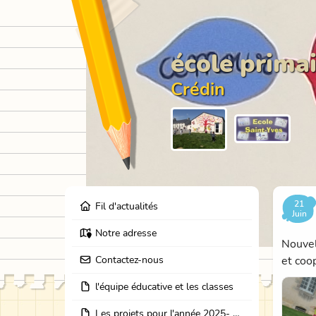
école primai
Crédin
21
Fil d'actualités
Juin
Notre adresse
Nouvell
Contactez-nous
et coo
l'équipe éducative et les classes
Les projets pour l'année 2025- 2026: école dehors, journées partage des classes, et coopération avec les résidents de l'EHPAD