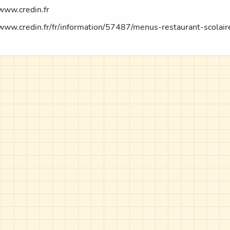
/www.credin.fr
/www.credin.fr/fr/information/57487/menus-restaurant-scolair