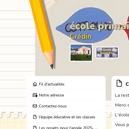
école primai
Crédin
c
Fil d'actualités
La rest
Notre adresse
Merci 
Contactez-nous
L'écol
l'équipe éducative et les classes
Vous p
Les projets pour l'année 2025- 2026: école dehors, journées partage des classes, et coopération avec les résidents de l'EHPAD